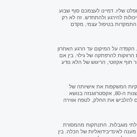
לט שליו. דמיינו לעצמכם סוף שבוע
יכולות להירגע ולהתחדש. זה לא רק
התמקדות בטיפול עצמי, מקדם
ד. הקפדה על המיקום עד הרגע האחרון
רווקות להרפתקה של גילוי. בין אם
 חוף אקזוטי, הריגוש של הלא נודע
נקיות המשקפות את אישיותה של
הכלה. הפכו את החגיגה למסיבת ריקודים רטרו של שנות ה-80, אקסטרווגנזה בנושא
ם להלביש את החלק, לטפח אווירה
בלתי מוגבלות. התנתקות מהמסורת
ענה לאינדיבידואליות של הכלה. בין