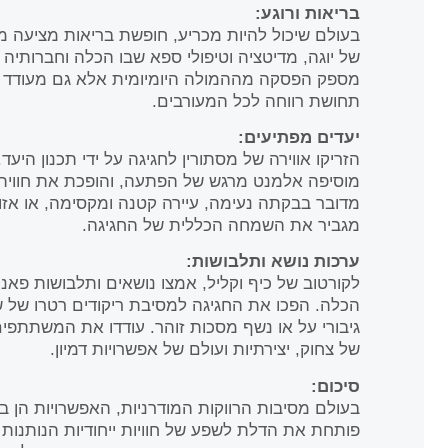
בריאות ורוגע:
בעולם שיכול להיות מכריע, חופשת בריאות מציעה מפ
של יוגה, מדיטציה וטיפולי ספא שבו הכלה וחברותיה 
מספק הפסקה מההמולה היומיומית אלא גם מעודד 
תחושת רווחה לכל המעורבים.
יעדים מפתיעים:
הזריקו אווירה של מסתורין לחגיגה על ידי תכנון היע
מוסיפה אלמנט מרגש של הפתעה, והופכת את חווית ה
מדובר בבקתה נעימה, עיירה קטנה ומקסימה, או אזור
מגביר את השמחה הכללית של החגיגה.
ערכות נושא ותלבושות:
לקורטוב של כיף וקליל, אמצו נושאים ותלבושות פא
גיבורי על או נשף מסכות זוהר. עודדו את המשתתפי
של צחוק, יצירתיות ועולם של אפשרויות דמיון.
סיכום:
בעולם מסיבות הרווקות המודרניות, האפשרויות הן 
פותחת את הדלת לשפע של חוויות ייחודיות הנותנות מ