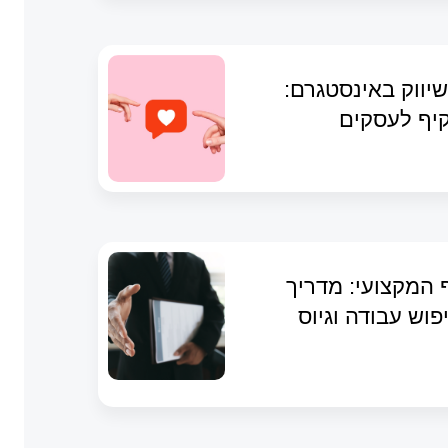
יווק באינסטגרם:
יף לעסקים
ף המקצועי: מדריך
וש עבודה וגיוס