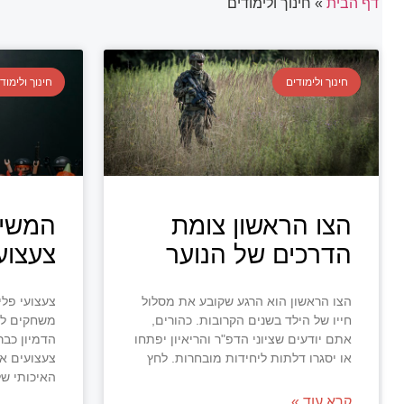
דף הבית
»
חינוך ולימודים
חינוך ולימודים
חינוך ולימוד
הצו הראשון צומת
המשיכ
הדרכים של הנוער
צעצועי
הצו הראשון הוא הרגע שקובע את מסלול
צעצועי פלי
חייו של הילד בשנים הקרובות. כהורים,
משחקים לי
אתם יודעים שציוני הדפ"ר והריאיון יפתחו
הדמיון כבר
או יסגרו דלתות ליחידות מובחרות. לחץ
צעצועים אל
האיכותי ש
קרא עוד »