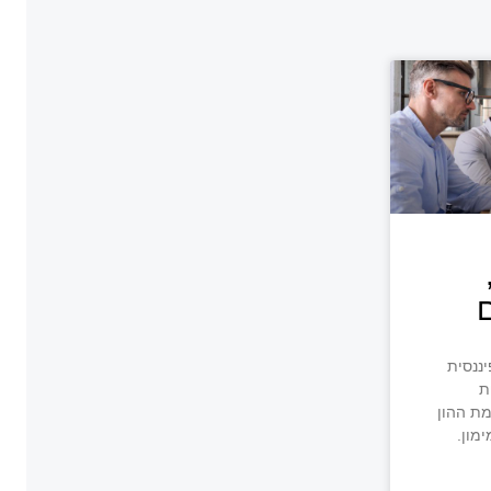
יננסית
ת
מת ההון
ימון.