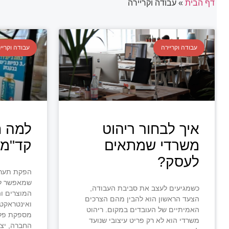
דף הבית
»
עבודה וקריירה
עבודה וקריירה
עבודה וקריי
איך לבחור ריהוט
למה ת
משרדי שמתאים
קד"מ 
לעסק?
הפקת תערוכ
שמאפשר לח
כשמגיעים לעצב את סביבת העבודה,
המוצרים וה
הצעד הראשון הוא להבין מהם הצרכים
ואינטראקטי
האמיתיים של העובדים במקום. ריהוט
מספקת פלט
משרדי הוא לא רק פריט עיצובי שנועד
החברה, יצ