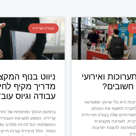
רה
עבודה וקריירה
ערוכות ואירועי
ניווט בנוף המקצו
חשובים?
מדריך מקיף לחי
עבודה וגיוס עוב
ות היא כלי שיווקי אסטרטגי
ברה לחשוף את המותג,
בתחום ההולך ומתפתח של הזדמ
שירותים שלה בצורה חווייתית
קריירה, המסע למציאת העבודה
בית. תערוכה מקצועית
המושלמת יכול להיות מלהיב ומ
פורמה להצגת יתרונות
כאחד. החל מיצירת קורות חיים
ירת