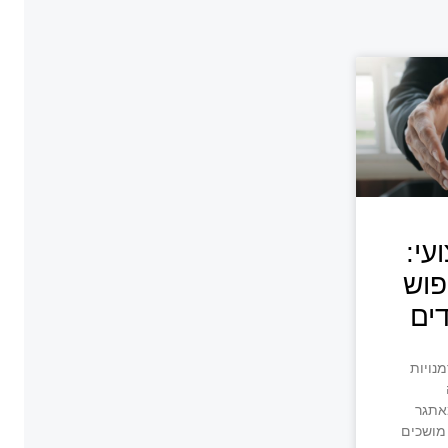
עי:
פוש
דים
נויות
אתגר
 מושכים