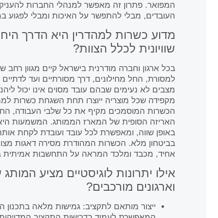
המפואר. פתרון זה מאפשר למנהלי החברות להעניק 
העובדים, מבלי להתפשר על האיכות ומבלי לפגוע במ
מדוע כשרות למהדרין היא הדרך היח
שוויונית לכלל הצוות?
בכל ארגון וחברה מודרנית בישראל קיים מגוון רחב ש
למסורת, החל מחילונים, דרך מסורתיים ועד לדתיים ו
מצבים לא נעימים שבהם עובד מסוים אינו יכול ליהנ
מקפידה שכל מוצריה ייוצרו תחת השגחת כשרות למהד
הכשרות המוסמכים מקיף את כל שלבי העבודה, החל
האריזה הסופית של המארז הממותג. המשמעות הי
באופן שווה, ומאפשרת לכל עובד ועובדת לקחת או
בביטחון מלא. הכשרות המהודרת מסירה דאגות מצוות
אחיד, מכבד ומלכד המראה על התחשבות אמיתית בצ
אילו יתרונות לוגיסטיים מציע המותג 
וארגונים מורכבים?
ייצור מותאם לתקציב: גמישות מלאה בתכנון ה
המאפשרת לעמוד בדרישות התקציב המדויקות ש