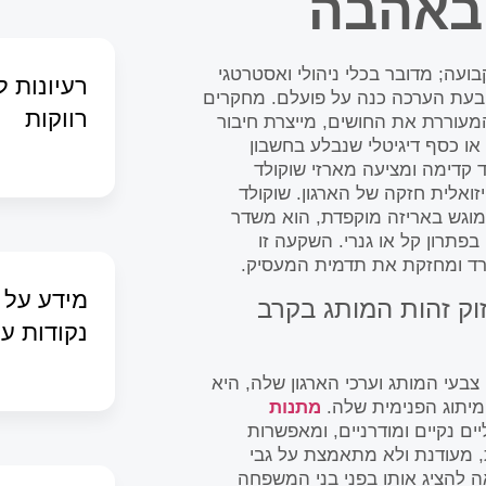
באהבה
עה; מדובר בכלי ניהולי ואסטרטגי
רעיונות 
הבעת הערכה כנה על פועלם. מחקרים
רווקות
המעוררת את החושים, מייצרת חיבור
או כסף דיגיטלי שנבלע בחשבון
 קדימה ומציעה מארזי שוקולד
זואלית חזקה של הארגון. שוקולד
 מוגש באריזה מוקפדת, הוא משדר
תרון קל או גנרי. השקעה זו
רד ומחזקת את תדמית המעסיק.
מידע על 
וק זהות המותג בקרב
נקודות ענ
בעי המותג וערכי הארגון שלה, היא
יתוג הפנימית שלה.
מתנות
ם נקיים ומודרניים, ומאפשרות
 מעודנת ולא מתאמצת על גבי
 להציג אותו בפני בני המשפחה