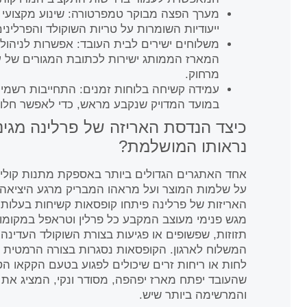
מערך הפצה מבוקר טמפרטורה: שינוע מקצועי ש
ייעודיות השומרות על טריות השוקולד והפרלינים
משלוחים ישירים לבית העובד: אפשרות לניהול 
המארז הממותג ישירות לכתובת המגורים של עו
מרחוק.
עמידה קשיחה בלוחות זמנים: התחייבות רשמ
במועד המדויק שנקבע מראש, כדי לאפשר חלו
כיצד הנדסת האריזה של פרלינה מגינ
נראותו המושלמת?
אחד האתגרים הגדולים ביותר באספקת מתנות קולינ
על שלמות המוצר ועל מראהו המבריק מרגע היציאה
האריזות של פרלינה פיתחו קופסאות קשיחות בעלות
מגש פנימי מעוצב המקבע כל פרלין וטראפל במקומו.
תזוזות, שפשופים או פגיעות בצורת השוקולד העדינ
המשלוח לארגון. הקופסאות נסגרות בצורה הרמטית 
לחות או ריחות זרים שיכולים לפגוע בטעם הקקאו ה
שהעובד יפתח מארז יפהפה, מסודר ונקי, המציג את
והמרשימה ביותר שיש.