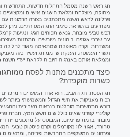
חג ראש השנה מסמל התחלות חדשות, התחדשות ותקוו
מתוקה, מוצלחת ומלאת הישגים אישיים ומקצועיים 
פרלינה לראש השנה מתכתבים בצורה הרמונית עם רוח
מפתיעים בהשראת סימני החג המסורתיים. ניתן למצו
דבש טבעי מובחר, גנאש תפוחים חגיגי ונגיעות קרמל
עם שברי אגוזים ורימונים מיובשים. המתנות מעוצבות
ומשדרות יוקרה מאופקת שמתאימה מאוד לחלוקה מרו
תשרי העמוסה. הענקת שי ממותג ועשיר כזה מעניקה
וממלאת אותם באנרגיה חיובית לקראת יעדי השנה 
כיצד מתכננים מתנות לפסח ממותגות
כשרות מוקפדת?
חג הפסח, חג האביב, הוא אחד המועדים המרכזיים 
רבות מעניקות את השי הגדול והמשמעותי ביותר לעוב
דורש התחשבות מוחלטת בנראות האביבית והחגיגית 
קולינרי קפדני שאינו כולל שום חשש חמץ. חברת פרלי
מובחר ברמת פרימיום, המבוסס על מתכונים ייחודי
טהורה, אגוזי לוז מקורמלים וקרם פיסטוק טבעי. המא
ופרחוניים המשקפים התחדשות ופריחה, ומתאימים ב