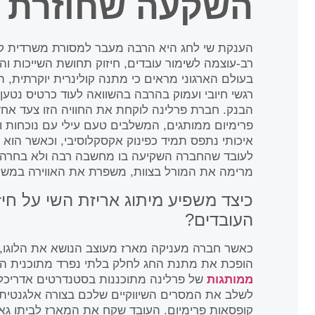
השקעה שחוזרת 
הענקת שי לחג היא הרבה מעבר למסורת משרדית קבו
רב-עוצמה לשימור עובדים, חיזוק תחושת השייכות ו
בעולם הארגוני מראים כי מתנה קולינרית יוקרתית, 
רגשי חיובי ועמוק בהרבה בהשוואה לעוד כרטיס נטען 
הבנק. חברת פרלינה לוקחת את החוויה הזו צעד אחד
פרימיום ממותגים, המשלבים טעם עילי עם נוכחות וי
איכותי נתפס תמיד כפינוק אקסקלוסיבי, וכאשר הוא
לעובד שהחברה השקיעה בו מחשבה רבה ולא בחרה בפ
מרימה את המורל בצוות, משפרת את האווירה במש
כיצד משפיע מיתוג אריזת השי על חיז
העובדים?
כאשר חברה מעניקה מארז מעוצב הנושא את הלוגו, צ
הופכת את מתנת החג לחלק בלתי נפרד מתוכנית המ
ממותגות
של פרלינה מתוכננות בסטנדרטים אדריכליי
לשלב את המסרים השיווקיים שלכם בצורה אלגנטית,
קופסאות פרימיום. העובד שקח את המארז לביתו גאה