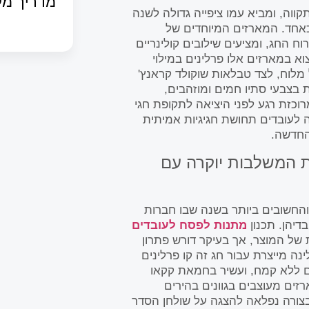
מדריך מק
ה, ומביא עמו ציפייה גדולה לשנה
כאחד. המארזים המיוחדים של
 החג, ומציעים שילובים קולינריים
א במארזים אלו פרלינים במילוי
 מלוח, לצד טבלאות שוקולד קראנץ'
 בצבעי סתיו חמים ומוזהבים,
כזת רגע לפני היציאה לתקופת חגי
 לעובדים תחושת חגיגיות אמיתית
החדשה.
 המשלבות יוקרה עם
והחשובים ביותר בשנה שבו חברות
דיהן. תכנון
מתנות לפסח לעובדים
של המוצר, אך בעיקר דורש פתרון
נה מייצרת עבור חג זה קו פרלינים
ים ללא קמח, ועשיר בחמאת קקאו
רזים מעוצבים בגוונים בהירים
צורה נפלאה להצגה על שולחן הסדר