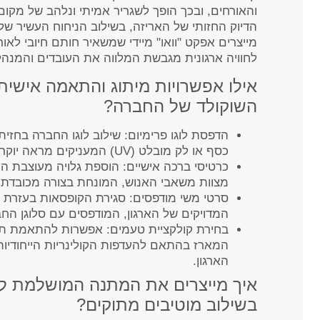
והאורחים, ובכך הופך לשגריר אמיתי ונלהב של מקו
הדיוק החזותי של האריזה, בשילוב הניחוח העשיר 
מייצרים אפקט "וואו" מיידי שמשאיר חותם חיובי לאור
לחוויה ארגונית מגבשת המלווה את העובדים והמנהל
אילו אפשרויות מיתוג והתאמה אישית
השוקולד של החברה?
הדפסת לוגו פרימיום: שילוב לוגו החברה בחז
כסף או לק מובלט (UV) המעניקים מראה יוקרתי, זוהר ומקצועי.
כרטיסי ברכה אישיים: הוספת גלויה מעוצבת ה
מצוות משאבי האנוש, המונחת בצורה מכובדת 
סרטי משי מודפסים: סגירת הקופסאות בעזרת ס
המדויקים של הארגון, המודפסים עם סלוגן הח
בחירת קולקציית טעמים: אפשרות להתאמת תמ
המארז בהתאם להעדפות הקולינריות הייחודיו
הארגון.
איך מייצרים את המתנה המושלמת ל
בשילוב מוטיבים מתוקים?