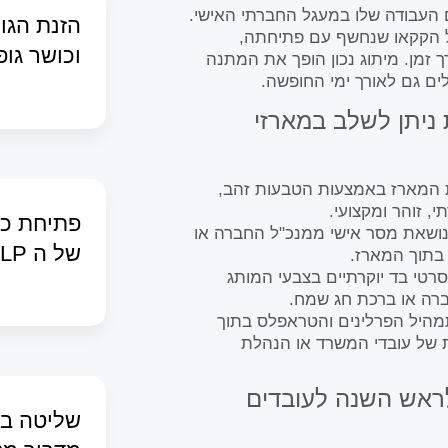
ם העבודה שלו במעגל החברתי האישי.
הזנת הגוף
של הקקאו שנחשף עם פתיחתה,
וכושר גופ
ך זמן. מיתוג נכון הופך את המתנה
ים גם לאורך ימי החופשה.
 ניתן לשלב במארזי
ית המארז באמצעות הטבעות זהב,
פתיחת כו
נושאת מסר אישי ממנכ"ל החברה או
של ה NLP
בתוך המארז.
רטי בד יוקרתיים בצבעי המותג
ברה או ברכת חג שמח.
היל הפרלינים והטראפלס בתוך
ת של עובדי המשרד או הנהלת
ראש השנה לעובדים
שליטה בש