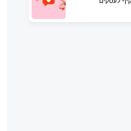
יף לעסקים