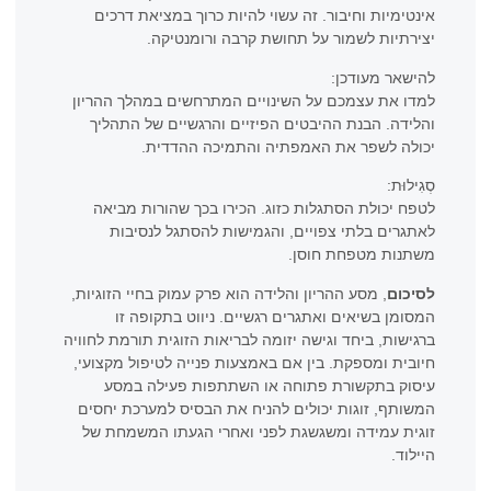
אינטימיות וחיבור. זה עשוי להיות כרוך במציאת דרכים
יצירתיות לשמור על תחושת קרבה ורומנטיקה.
להישאר מעודכן:
למדו את עצמכם על השינויים המתרחשים במהלך ההריון
והלידה. הבנת ההיבטים הפיזיים והרגשיים של התהליך
יכולה לשפר את האמפתיה והתמיכה ההדדית.
סְגִילוּת:
לטפח יכולת הסתגלות כזוג. הכירו בכך שהורות מביאה
לאתגרים בלתי צפויים, והגמישות להסתגל לנסיבות
משתנות מטפחת חוסן.
לסיכום
, מסע ההריון והלידה הוא פרק עמוק בחיי הזוגיות,
המסומן בשיאים ואתגרים רגשיים. ניווט בתקופה זו
ברגישות, ביחד וגישה יזומה לבריאות הזוגית תורמת לחוויה
חיובית ומספקת. בין אם באמצעות פנייה לטיפול מקצועי,
עיסוק בתקשורת פתוחה או השתתפות פעילה במסע
המשותף, זוגות יכולים להניח את הבסיס למערכת יחסים
זוגית עמידה ומשגשגת לפני ואחרי הגעתו המשמחת של
היילוד.