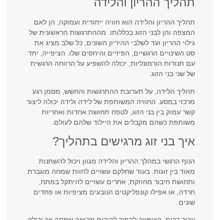
תהליך ההריון והלידה
תהליך ההריון והלידה הוא חוויה ייחודית ועמוקה, הן לאם
המצפה והן לבני הזוג בכללותו. מההתרגשות הראשונית של
גילוי ההריון ועד לשלבי ההיריון השונים, כל שלב מציג את
סט השינויים הרגשיים, הפיזיים והיחסים שלו. הציפייה, יחד
עם תנודות הורמונליות, יכולה להשפיע על הרווחה הרגשית
של שני בני הזוג.
תהליך הלידה, על תערובת ההתרגשות והחשש, מסמן רגע
מרכזי במסע. החוויה המשותפת של לידה ולידה יכולה ליצור
קשר עמוק בין בני הזוג, לטפח תחושת אחדות ואחריות
משותפת כשהם מקבלים את היילוד שלהם לעולם.
איך בני זוג מרגישים בתהליך?
הנוף הרגשי במהלך ההריון והלידה מגוון ויכול להשתנות
מאוד בין זוגות. בעוד שחלקם עשויים לחוות שמחה מוגברת
ותחושת חיבור מחוזקת, אחרים עשויים להיתקל במתח,
חרדה, או אפילו קונפליקטים הנובעים מציפיות או פחדים
שונים.
עבור רבים, הציפייה להפוך להורים מביאה שמחה אך יכולה