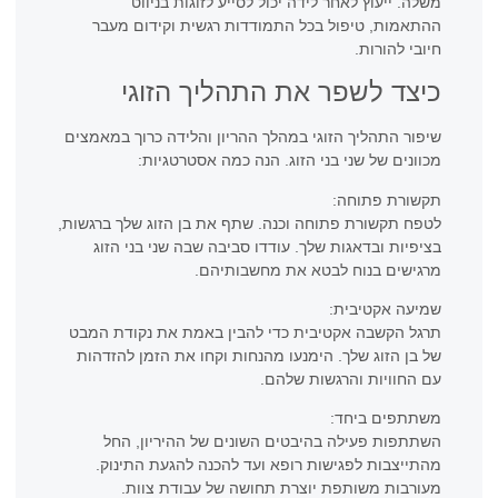
משלה. ייעוץ לאחר לידה יכול לסייע לזוגות בניווט
ההתאמות, טיפול בכל התמודדות רגשית וקידום מעבר
חיובי להורות.
כיצד לשפר את התהליך הזוגי
שיפור התהליך הזוגי במהלך ההריון והלידה כרוך במאמצים
מכוונים של שני בני הזוג. הנה כמה אסטרטגיות:
תקשורת פתוחה:
לטפח תקשורת פתוחה וכנה. שתף את בן הזוג שלך ברגשות,
בציפיות ובדאגות שלך. עודדו סביבה שבה שני בני הזוג
מרגישים בנוח לבטא את מחשבותיהם.
שמיעה אקטיבית:
תרגל הקשבה אקטיבית כדי להבין באמת את נקודת המבט
של בן הזוג שלך. הימנעו מהנחות וקחו את הזמן להזדהות
עם החוויות והרגשות שלהם.
משתתפים ביחד:
השתתפות פעילה בהיבטים השונים של ההיריון, החל
מהתייצבות לפגישות רופא ועד להכנה להגעת התינוק.
מעורבות משותפת יוצרת תחושה של עבודת צוות.