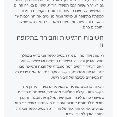
גם לעורר חששות לגבי תפקידי הורות, שינויים באורח החיים
וההשפעה על מערכת היחסים הזוגית. תקשורת הופכת
למפתח בתקופה זו, כאשר זוגות מנווטים את המורכבות של
הרגשות והציפיות, ומבטיחים ששני בני הזוג ירגישו שמעו
ותומכים בהם.
חשיבות הרגישות והביחד בתקופה
זו
רגישות ויחד מהווים את הבסיס לקשר זוגי בריא במהלך
מסע ההריון והלידה. השינויים הפיזיים והרגשיים שחווה
האם לעתיד דורשים רמה מוגברת של הבנה ותמיכה מבן
זוגה. הבעת אמפתיה, הקשבה אקטיבית והתאמת צרכיו של
זה מטפחים סביבה של חיבור רגשי.
הביחד, ברגעים משמחים ומאתגרים כאחד, מחזק את
הקשר הזוגי. קבלת החלטות משותפת, השתתפות הדדית
בשיעורי טרום לידה ותכנון שיתופי לקראת הגעת התינוק
תורמים לתחושת אחדות ואחריות משותפת. כאשר בני הזוג
מנווטים את אי הוודאות של ההורות, הבסיס לקשר זוגי חזק
ותומך הופך למקור יציבות.