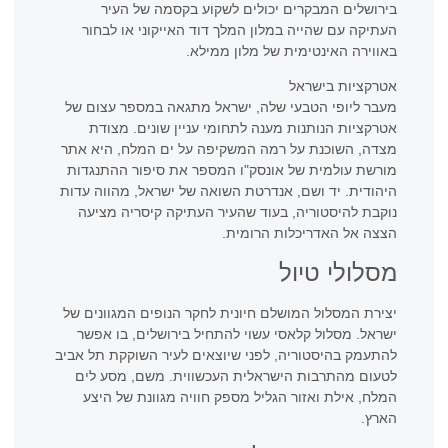
בירושלים המבקרים יכולים לשקוע בקסמה של העיר
העתיקה עם שהייה במלון המלך דוד האייקוני או לבחור
באווירה האינטימית של מלון ממילא.
אטרקציות בישראל
מעבר ליופי הטבעי שלה, ישראל מתגאה במספר עצום של
אטרקציות הנותנות מענה לתחומי עניין שונים. מצודת
מצדה, השוכנת על רמה המשקיפה על ים המלח, היא אתר
מורשת עולמית של אונסק"ו המספר את סיפור ההתנגדות
היהודית. יד ושם, אנדרטת השואה של ישראל, מהווה עדות
נוקבת להיסטוריה, בעוד שהעיר העתיקה קיסריה מציעה
הצצה אל האדריכלות הרומית.
מסלולי טיול
יצירת המסלול המושלם חיונית לחקר הנופים המגוונים של
ישראל. מסלול קלאסי עשוי להתחיל בירושלים, בו אפשר
להתעמק בהיסטוריה, לפני שיוצאים לעיר השוקקת תל אביב
לטעום מהתרבות הישראלית העכשווית. משם, מסע לים
המלח, אילת ואזור הגליל מספק חוויה מגוונת של היצע
הארץ.