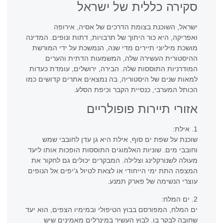
סקירה כללית של ישראל
ישראל, השוכנת בצומת הדרכים של אסיה, אירופה
ואפריקה, היא כור היתוך של תרבויות, דתות ונופים. המדינה
מושכת מיליוני תיירים מדי שנה, הנמשכת על ידי המורשת
ההיסטורית העשירה שלה, המשמעות הדתית והערים
המודרניות התוססות שלה. הבירה, ירושלים, עומדת כעדות
למאות שנים של היסטוריה, בה נמצאים אתרים קדושים כמו
הכותל המערבי, כנסיית הקבר וכיפת הסלע.
אזורי תיירות פופולריים
1. אילת:
שוכנת על שפת ים סוף, אילת היא גן עדן לחובבי שמש
וחובבי מים. שוניות האלמוגים התוססות הופכות אותו ליעד
מעולה לשנורקלינג וצלילה. המבקרים יכולים גם לחקור את
המצפה התת ימי הייחודי או לצאת לטיול ג'יפים אל הנופים
עוצרי הנשימה של פארק תמנע.
2. ים המלח:
ים המלח, המפורסם בבוץ הטיפולי ובמימיו הצפים, הוא יעד
שחובה לבקר בו. לבוץ העשיר במינרלים מאמינים שיש