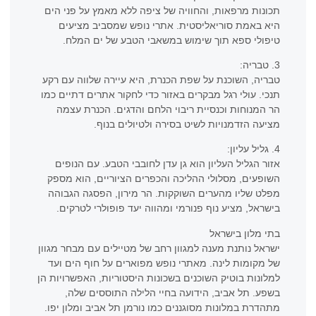
תכונות מרפאות, והחוויה של ציפה ללא מאמץ על פני הים
היא באמת סוריאליסטית. אתרי נופש שמסביב מציעים
טיפולי ספא תוך שימוש במשאבי הטבע של ים המלח.
3. טבריה:
טבריה, השוכנת על שפת הכנרת, היא עיירה שלווה עם רקע
תנכי. עולי רגל מבקרים באזור כדי לחקור אתרים דתיים כמו
הר המנוחות וכנסיית ריבוי הלחם והדגים. הכנרת עצמה
מציעה הזדמנויות לשיט בסירה ולטיולים בנוף.
4. גליל עליון:
אזור הגליל העליון הוא גן עדן לחובבי הטבע. עם הנופים
השופעים, מסלולי ההליכה והכפרים הציוריים, הוא מספק
מפלט שליו מהערים השוקקות. הר מירון, הפסגה הגבוהה
בישראל, מציע נוף פנורמי ומהווה יעד פופולרי לטרקים.
בתי מלון בישראל
ישראל נותנת מענה למגוון רחב של מטיילים עם מבחר מגוון
של מקומות לינה. מאתרי נופש מפוארים על חוף הים ועד
למלונות בוטיק השוכנים בשכונות היסטוריות, האפשרויות הן
בשפע. תל אביב, הידועה בחיי הלילה התוססים שלה,
מתהדרת במלונות מסוגננים כמו נורמן תל אביב ומלון יפו.