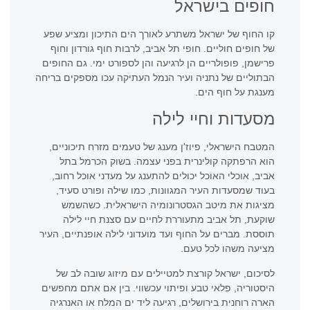
חופים בישראל
קו החוף של ישראל משתרע לאורך הים התיכון ומציע שפע
של חופים חוליים. חופי תל אביב, לרבות חוף גורדון וחוף
פרישמן, פופולריים הן לרגיעה והן לספורט ימי. גם החופים
הבתוליים של נתניה ועיר הנמל העתיקה עכו מספקים בריחה
מענגת על חוף הים.
מסעדות וחיי לילה
המטבח הישראלי, פיוז'ן מענג של טעמים מזרח תיכוניים,
הוא הרפתקה קולינרית בפני עצמה. בשוק הכרמל בתל
אביב, אוכלי האוכל יכולים להתענג על מעדני אוכל רחוב,
בעוד שמסעדות העיר המגוונות, כמו שילה ופורט סעיד,
מציגות את מיטב הגסטרונומיה הישראלית. כשהשמש
שוקעת, תל אביב מתעוררת לחיים עם סצנת חיי לילה
תוססת. מברים על החוף ועד מועדוני לילה אופנתיים, העיר
מציעה משהו לכל טעם.
לסיכום, ישראל קורצת למטיילים עם מיזוג שובה לב של
היסטוריה, פלאי טבע ופיתוי עכשווי. בין אם אתם מחפשים
הארה רוחנית בירושלים, רגיעה ליד ים המלח או האנרגיה